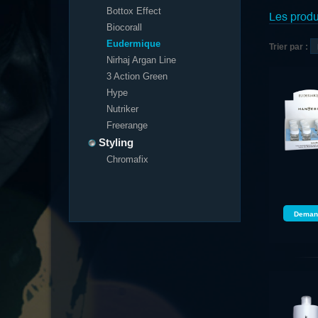
Bottox Effect
Les produ
Biocorall
Eudermique
Trier par :
Nirhaj Argan Line
3 Action Green
Hype
Nutriker
Freerange
Styling
Chromafix
Demand