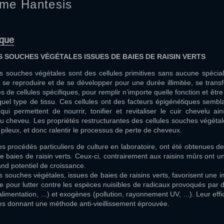
me Hantesis
que
 SOUCHES VÉGÉTALES ISSUES DE BAIES DE RAISIN VERTS
es souches végétales sont des cellules primitives sans aucune spécial
se reproduire et de se développer pour une durée illimitée, se transf
s de cellules spécifiques, pour remplir n’importe quelle fonction et êtr
quel type de tissu. Ces cellules ont des facteurs épigénétiques sembl
ui permettent de nourrir, tonifier et revitaliser le cuir chevelu ain
 du cheveu. Les propriétés restructurantes des cellules souches végéta
e pileux, et donc ralentir le processus de perte de cheveux.
s procédés particuliers de culture en laboratoire, ont été obtenues de
de baies de raisin verts. Ceux-ci, contrairement aux raisins mûrs ont u
and potentiel de croissance.
es souches végétales, issues de baies de raisins verts, favorisent une 
e pour lutter contre les espèces nuisibles de radicaux provoqués par 
limentation, ...) et exogènes (pollution, rayonnement UV, ...). Leur ef
s donnant une méthode anti-vieillissement éprouvée.