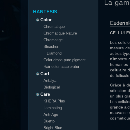
La gam
HANTESIS
Color
Eudermi
Chromatique
CELLULES
Chromatique Nature
Chromatigel
Les cellul
Bleacher
mesure de 
Diamond
autres type
n’importe 
Color drops pure pigment
humaines q
Hair color accelerator
cellulaire
Curl
du follicul
Antalya
Grâce à de
Biological
sélection 
Care
un plus gr
KHERA Plus
Les cellul
grande aid
Laminating
mauvaise a
Anti-Age
cosmétique
Duetto
Bright Blue