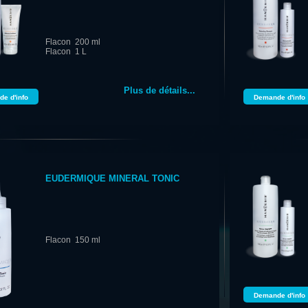
Flacon 200 ml
Flacon 1 L
Plus de détails...
e d'info
Demande d'info
EUDERMIQUE MINERAL TONIC
Flacon 150 ml
Demande d'info