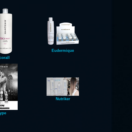
Eudermique
corall
Nutriker
ype