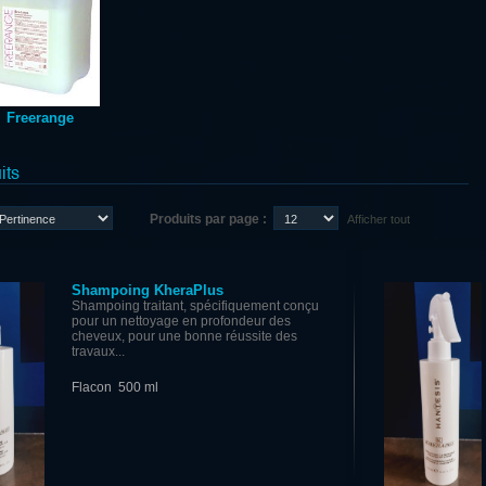
Freerange
its
Produits par page :
Afficher tout
Shampoing KheraPlus
Shampoing traitant, spécifiquement conçu
pour un nettoyage en profondeur des
cheveux, pour une bonne réussite des
travaux...
Flacon 500 ml