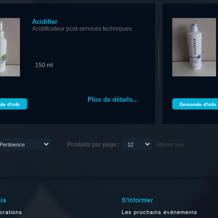
Acidifier
Acidificateur post-services techniques
150 ml
Plus de détails...
e d'info
Demande d'info
Produits par page :
Afficher tout
is
S'informer
orations
Les prochains événements