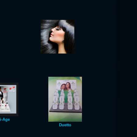
i-Age
Duetto