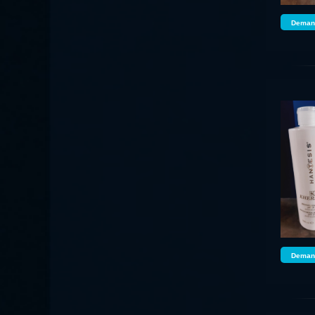
Demand
Demand