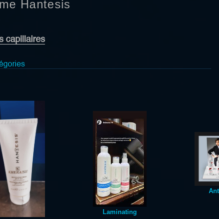
me Hantesis
 capillaires
égories
Ant
Laminating