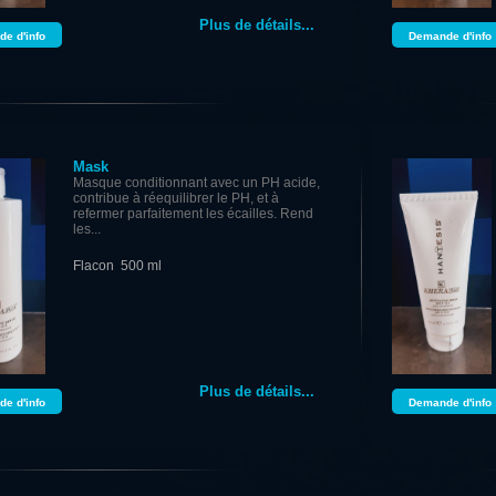
Plus de détails...
e d'info
Demande d'info
Mask
Masque conditionnant avec un PH acide,
contribue à réequilibrer le PH, et à
refermer parfaitement les écailles. Rend
les...
Flacon 500 ml
Plus de détails...
e d'info
Demande d'info