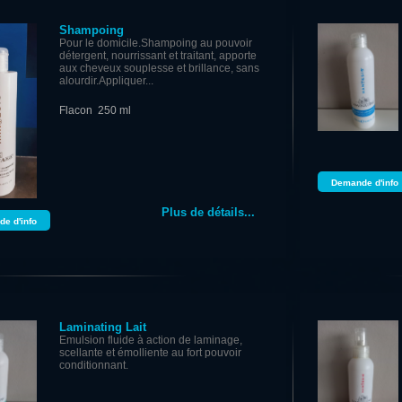
Shampoing
Pour le domicile.Shampoing au pouvoir
détergent, nourrissant et traitant, apporte
aux cheveux souplesse et brillance, sans
alourdir.Appliquer...
Flacon 250 ml
Demande d'info
Plus de détails...
e d'info
Laminating Lait
Emulsion fluide à action de laminage,
scellante et émolliente au fort pouvoir
conditionnant.