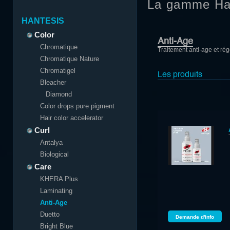
La gamme Ha
HANTESIS
Color
Anti-Age
Chromatique
Traitement anti-age et ré
Chromatique Nature
Chromatigel
Les produits
Bleacher
Diamond
Color drops pure pigment
Hair color accelerator
Curl
Antalya
Biological
Care
KHERA Plus
Laminating
Anti-Age
Duetto
Demande d'info
Bright Blue