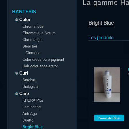
La gamme Ha
HANTESIS
Color
Bright Blue
Chromatique
Chromatique Nature
Les produits
Chromatigel
Bleacher
Diamond
Color drops pure pigment
Hair color accelerator
Curl
Antalya
Biological
Care
KHERA Plus
Laminating
Anti-Age
Demande d'info
Duetto
Bright Blue