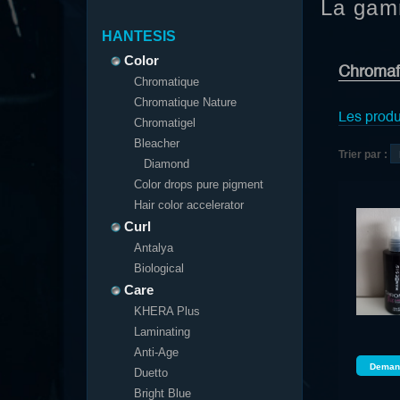
La gam
HANTESIS
Color
Chromaf
Chromatique
Chromatique Nature
Les produ
Chromatigel
Bleacher
Trier par :
Diamond
Color drops pure pigment
Hair color accelerator
Curl
Antalya
Biological
Care
KHERA Plus
Laminating
Anti-Age
Demand
Duetto
Bright Blue