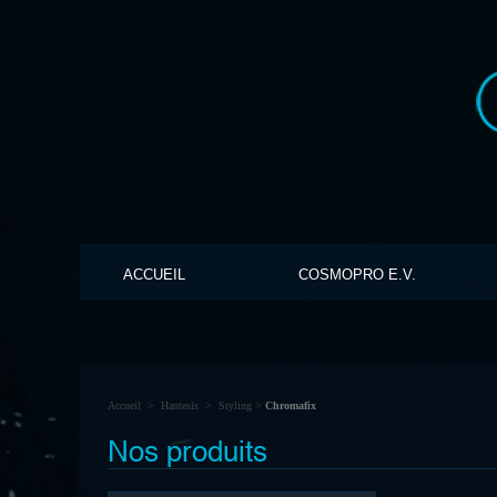
ACCUEIL
COSMOPRO E.V.
Accueil
>
Hantesis
>
Styling
>
Chromafix
Nos produits