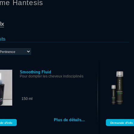
me Hantesis
ix
its
Smoothing Fluid
Pour dompter les cheveux indisciplinés
150 ml
Plus de détails...
e d'info
Demande d'info