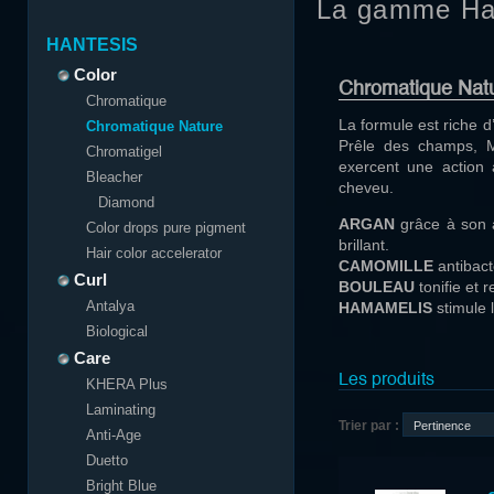
La gamme Ha
HANTESIS
Color
Chromatique Nat
Chromatique
La formule est riche d
Chromatique Nature
Prêle des champs, Mi
Chromatigel
exercent une action a
Bleacher
cheveu.
Diamond
ARGAN
grâce à son a
Color drops pure pigment
brillant.
Hair color accelerator
CAMOMILLE
antibact
Curl
BOULEAU
tonifie et 
Antalya
HAMAMELIS
stimule l
Biological
Care
Les produits
KHERA Plus
Laminating
Trier par :
Anti-Age
Duetto
Bright Blue