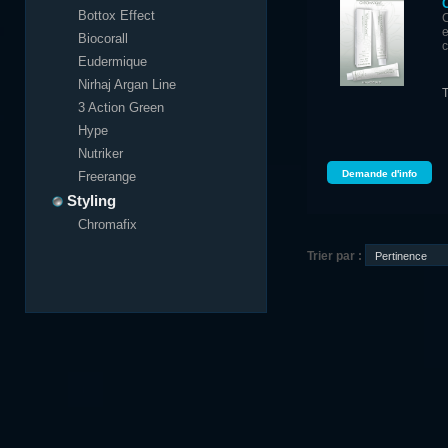
Bottox Effect
e
Biocorall
c
Eudermique
Nirhaj Argan Line
3 Action Green
Hype
Nutriker
Demande d'info
Freerange
Styling
Chromafix
Trier par :