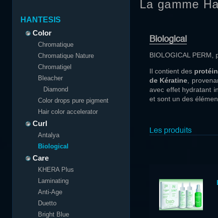
La gamme Ha
HANTESIS
Color
Biological
Chromatique
BIOLOGICAL PERM, pe
Chromatique Nature
Chromatigel
Il contient des
protéi
Bleacher
de Kératine
, provena
Diamond
avec effet hydratant i
et sont un des élémen
Color drops pure pigment
Hair color accelerator
Curl
Les produits
Antalya
Biological
Care
KHERA Plus
Laminating
Anti-Age
Duetto
Bright Blue