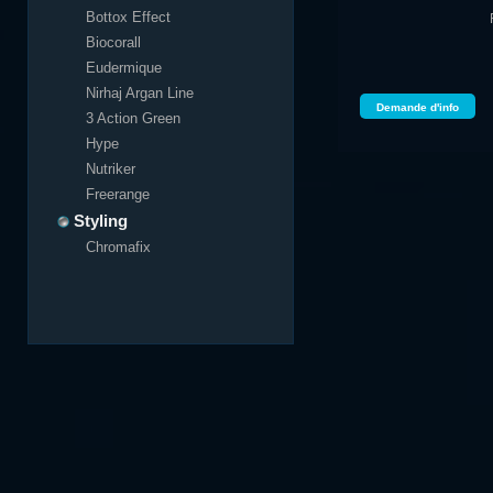
Bottox Effect
Biocorall
Eudermique
Nirhaj Argan Line
Demande d'info
3 Action Green
Hype
Nutriker
Freerange
Styling
Chromafix