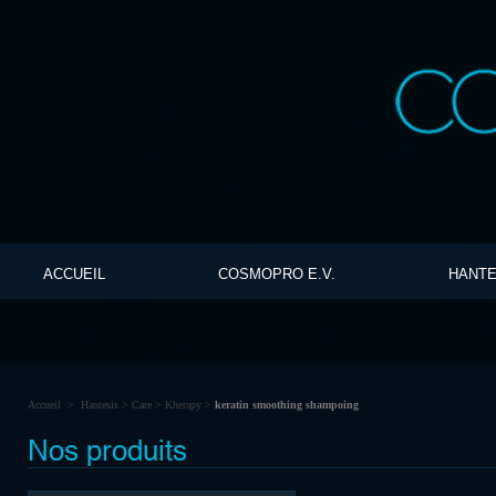
ACCUEIL
COSMOPRO E.V.
HANTE
Accueil
>
Hantesis
>
Care
>
Kherapy
>
keratin smoothing shampoing
Nos produits