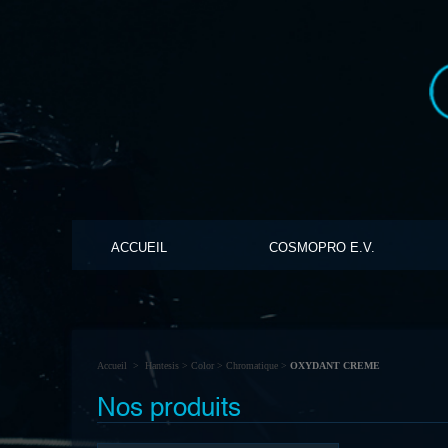
ACCUEIL
COSMOPRO E.V.
Accueil
>
Hantesis
>
Color
>
Chromatique
>
OXYDANT CREME
Nos produits