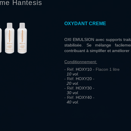
me Hantesis
OXYDANT CREME
OXI EMULSION avec supports trait
stabilisée. Se mélange facilem
contribuant à simplifier et améliorer 
Conditionnement:
- Réf.
HOXY10
-
Flacon 1 litre
10 vol.
- Réf.
HOXY20
-
20 vol.
- Réf.
HOXY30
-
30 vol.
- Réf.
HOXY40
-
40 vol.