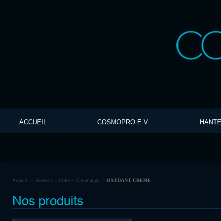
ACCUEIL
COSMOPRO E.V.
HANTE
Accueil
>
Hantesis
>
Color
>
Chromatigel
>
OXYDANT CREME
Nos produits